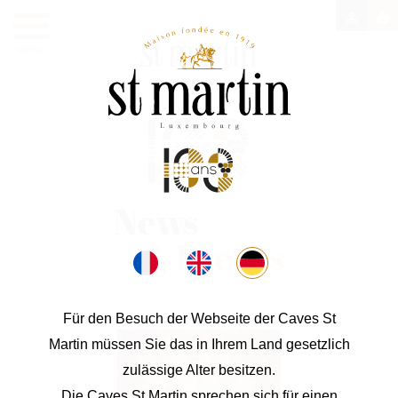

shopping_basket
MENU
News
& Events
Für den Besuch der Webseite der Caves St
Martin müssen Sie das in Ihrem Land gesetzlich
zulässige Alter besitzen.
Die Caves St Martin sprechen sich für einen