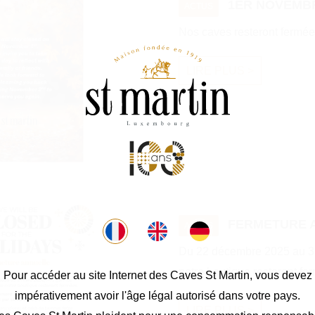
1ER NOVEMBR
ACTUS
Nos caves resteront fermée
LIRE PLUS >
FERMETURE 
ACTUS
Du 22 décembre 2025 au 3 m
notre boutique resteront fe
Pour accéder au site Internet des Caves St Martin, vous devez
impérativement avoir l'âge légal autorisé dans votre pays.
LIRE PLUS >