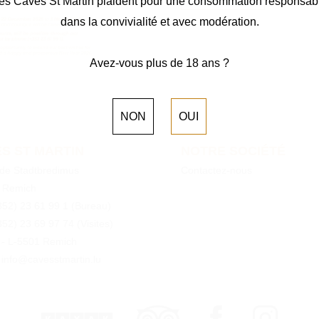
es Caves St Martin plaident pour une consommation responsab
dans la convivialité et avec modération.
Avez-vous plus de 18 ans ?
NON
OUI
S ST MARTIN
NOTRE SOCIÉTÉ
 de Stadtbredimus
Contactez-nous
 Remich
352) 23 61 99 1
(Bureau)
352) 23 69 97 74
(Visites)
0 - L-5501 Remich
 info@cavesstmartin.lu