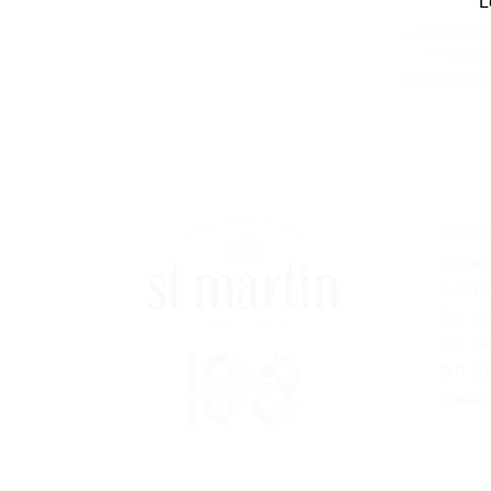
L
CAVE
53, rte
L-5570
Tél:
(+
Tél:
(+
B.P. 2
E-mail: