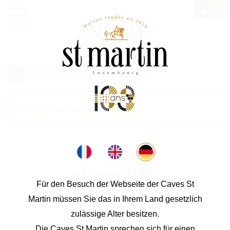

shopping_basket
MENU
«
ZURÜCK ZU DEN NEUIGKEITEN
Ce blog n'est pas disponible
Für den Besuch der Webseite der Caves St
Martin müssen Sie das in Ihrem Land gesetzlich
zulässige Alter besitzen.
CAVES ST MARTIN
Die Caves St Martin sprechen sich für einen
53, rte de Stadtbredimus