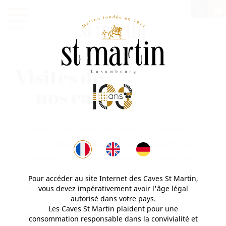

shopping_basket
MENU
Visites de
nos caves
Quel meilleur endroit pour découvrir l’excellence
d’un vin effervescent élaboré naturellement selon
le procédé ancestral de la méthode traditionnelle,
que le site même où il est appelé à la vie par les
Pour accéder au site Internet des Caves St Martin,
vous devez impérativement avoir l'âge légal
experts amoureux de ce jus pétillant, qu’ils
autorisé dans votre pays.
extraient savamment de la vigne.
Les Caves St Martin plaident pour une
Dans la rafraîchissante pénombre des galeries
consommation responsable dans la convivialité et