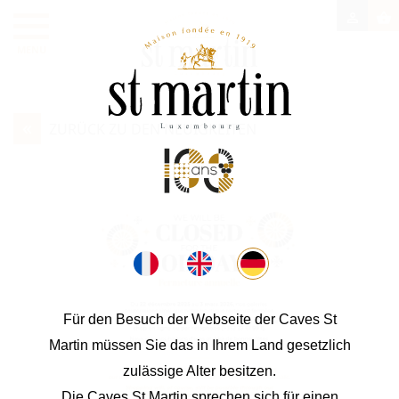

shopping_basket
MENU
«
ZURÜCK ZU DEN NEUIGKEITEN
Für den Besuch der Webseite der Caves St
Martin müssen Sie das in Ihrem Land gesetzlich
zulässige Alter besitzen.
Die Caves St Martin sprechen sich für einen