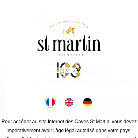
Terroir
Marnes keupériennes
Vignobles en pente
Vendange manuelle
Vinification
Egrappage partiel
Fermentation contrôlée à 16°C
Elevage en cuves en inox de 31 hectos
Dégustation
Le Gewürztraminer est très différent des cépa
région. Corsé et puissant, il présente une vra
Pour accéder au site Internet des Caves St Martin, vous devez
de fruits exotiques (litchi, pamplemousse, an
impérativement avoir l'âge légal autorisé dans votre pays.
épicée. Moins sec, le Gewürztraminer doit so