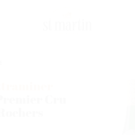
E
traminer
Premier Cru
 Rochers