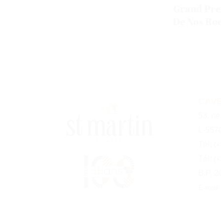
Grand Pre
De Nos Roc
CAVE
53, rt
L-557
Tél:
(+
Tél:
(+
B.P. 2
E-mail: