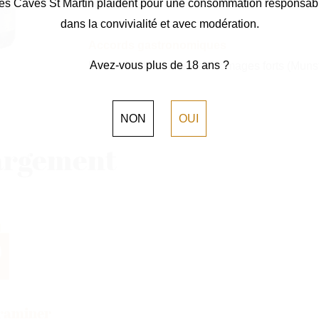
es Caves St Martin plaident pour une consommation responsab
équilibre entre moelleux et acidité.
dans la convivialité et avec modération.
Accords gastronomiques
Avez-vous plus de 18 ans ?
Il se marie bien avec les fromages forts (Munst
NON
OUI
argement
raminer