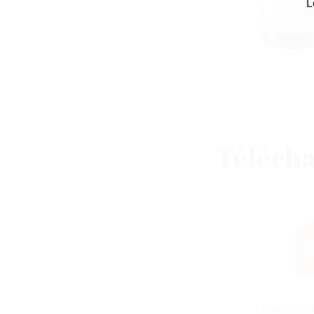
L
Téléch
Gewürzt