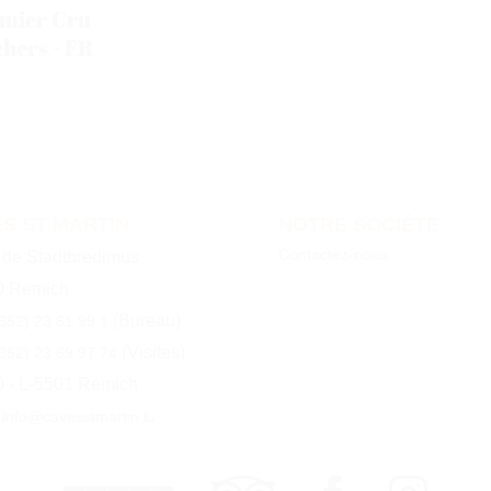
mier Cru
hers - FR
S ST MARTIN
NOTRE SOCIÉTÉ
Contactez-nous
e de Stadtbredimus
0 Remich
(Bureau)
352) 23 61 99 1
(Visites)
352) 23 69 97 74
0 - L-5501 Remich
 info@cavesstmartin.lu