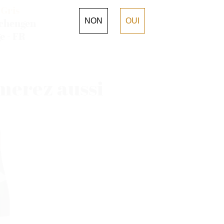
 Gris
NON
OUI
chengen
e - FR
merez aussi