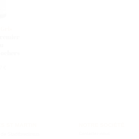
 Gris
remier
u
Rochers
7 €
S ST MARTIN
NOTRE SOCIÉTÉ
Contactez-nous
e de Stadtbredimus