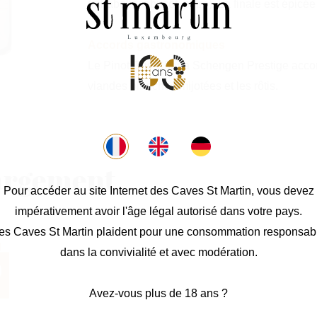
(mirabelle, abricot, poire). La finale est épicée
Accords gastronomiques
Le Pinot Gris Charta Schengen Prestige acco
viandes blanches mijotées et les rôtis.
argement
Pour accéder au site Internet des Caves St Martin, vous devez
impérativement avoir l'âge légal autorisé dans votre pays.
es Caves St Martin plaident pour une consommation responsab
dans la convivialité et avec modération.
Avez-vous plus de 18 ans ?