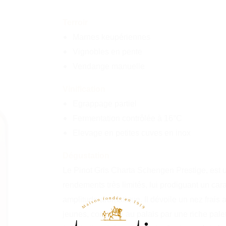
Terroir
Marnes keupériennes
Vignobles en pente
Vendange manuelle
Vinification
Egrappage partiel
Fermentation contrôlée à 16°C
Elevage en petites cuves en inox
Dégustation
Le Pinot Gris Charta Schengen Prestige, est u
rendements très limités, lui prodiguant un ca
amplitude aromatique. Il dévoile un nez frais a
jeunes, complété au palais par une riche palett